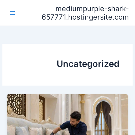
خطي
mediumpurple-shark-
لى
657771.hostingersite.com
لمحتوى
Uncategorized